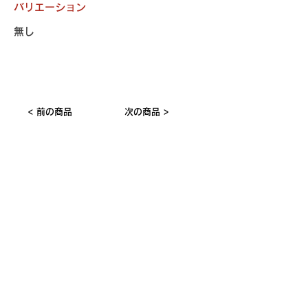
バリエーション
無し
< 前の商品
次の商品 >
おすすめの​類似商品
仕入ご担当者様へ
食品メーカー 営業ご担当者様へ
従業員募集中 > > >