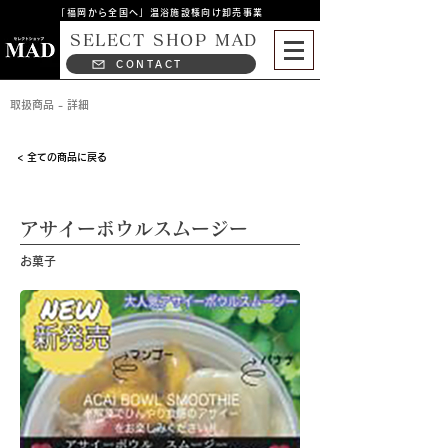
「福岡から全国へ」温浴施設様向け卸売事業
SELECT SHOP MAD
CONTACT
取扱商品 - 詳細
< 全ての商品に戻る
アサイーボウルスムージー
お菓子