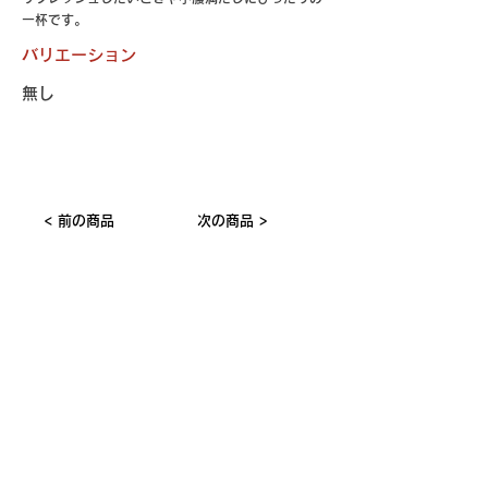
一杯です。
バリエーション
無し
< 前の商品
次の商品 >
おすすめの​類似商品
仕入ご担当者様へ
食品メーカー 営業ご担当者様へ