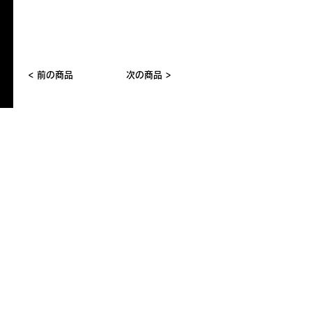
< 前の商品
次の商品 >
おすすめの​類似商品
仕入ご担当者様へ
食品メーカー 営業ご担当者様へ
従業員募集中 > > >
株式会社 セレクトショップMAD